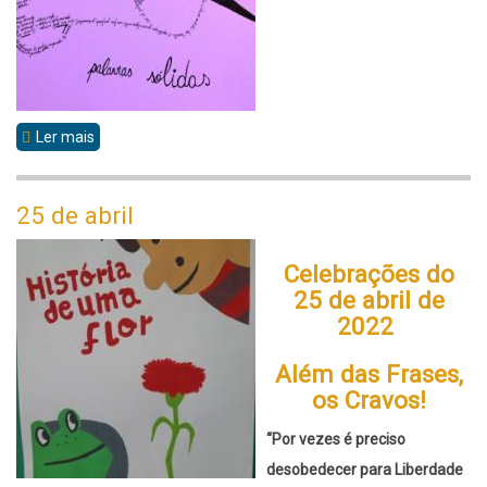
Ler mais
sobre
Palavra
sóLIDAS
25 de abril
Celebrações do
25 de abril de
2022
Além das Frases,
os Cravos!
“Por vezes é preciso
desobedecer para Liberdade