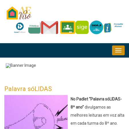
Passar
para
o
conteúdo
principal
NAVEGAÇÃO
PRINCIPAL
Palavra sóLIDAS
No Padlet “Palavra sóLIDAS-
8º ano”
divulgamos as
melhores leituras em voz alta
em cada turma do 8º ano.