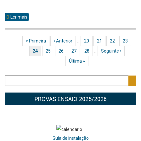
Ler mais
sobre
08
de
Primeira página
« Primeira
Página anterior
‹ Anterior
…
Página
20
Página
21
Página
22
Página
23
Paginação
Abril
Página atual
24
Página
25
Página
26
Página
27
Página
28
…
Próxima página
Seguinte ›
Última página
Última »
Pesquisar
PROVAS ENSAIO 2025/2026
Guia de instalação