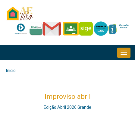
Passar
para
o
conteúdo
principal
NAVEGAÇÃO
PRINCIPAL
Início
Navegação
estrutural
Improviso abril
Edição Abril 2026 Grande