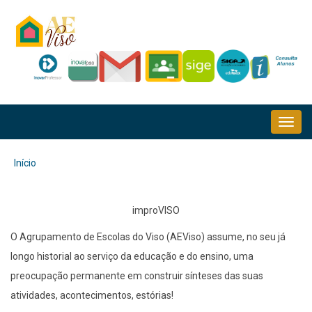
Passar
para
o
conteúdo
principal
NAVEGAÇÃO
PRINCIPAL
Início
Navegação
estrutural
improVISO
O Agrupamento de Escolas do Viso (AEViso) assume, no seu já
longo historial ao serviço da educação e do ensino, uma
preocupação permanente em construir sínteses das suas
atividades, acontecimentos, estórias!