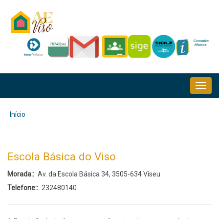
Passar
para
o
conteúdo
principal
NAVEGAÇÃO
PRINCIPAL
Início
Navegação
estrutural
Escola Básica do Viso
Morada:
Av. da Escola Básica 34, 3505-634 Viseu
Telefone:
232480140