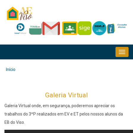
Passar
para
o
conteúdo
principal
NAVEGAÇÃO
PRINCIPAL
Início
Navegação
estrutural
Galeria Virtual
Galeria Virtual onde, em segurança, poderemos apreciar os
trabalhos do 3ºP realizados em EV e ET pelos nossos alunos da
EB do Viso.