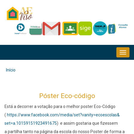
Passar
para
o
conteúdo
principal
NAVEGAÇÃO
PRINCIPAL
Início
Navegação
estrutural
Póster Eco-código
Está a decorrer a votação para o melhor poster Eco-Código
(
https://www.facebook.com/
media/set?vanity=ecoescolas&
set=a.10159151923491675
) e assim gostaria que fizessem
a partilha tanto na página da escola do nosso Poster de forma a