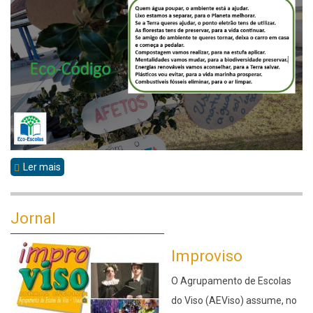
Ler mais
sobre
Eco-
Escolas
Jornal
-
Eco-
Improviso
Código
O Agrupamento de Escolas
2022/2023
do Viso (AEViso) assume, no