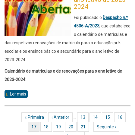
2024
Foi publicado o
Despacho n.º
4506-A/2023
, que estabelece
o calendário de matrículas e
das respetivas renovações de matrícula para a educação pré-
escolar e os ensinos básico e secundário para o ano letivo de
2023-2024.
Calendário de matrículas e de renovações para o ano letivo de
2023-2024:
Ler mais
sobre
Matrículas
2023/2024
Primeira página
« Primeira
Página anterior
‹ Anterior
…
Página
13
Página
14
Página
15
Página
16
Paginação
Página atual
17
Página
18
Página
19
Página
20
Página
21
…
Próxima página
Seguinte ›