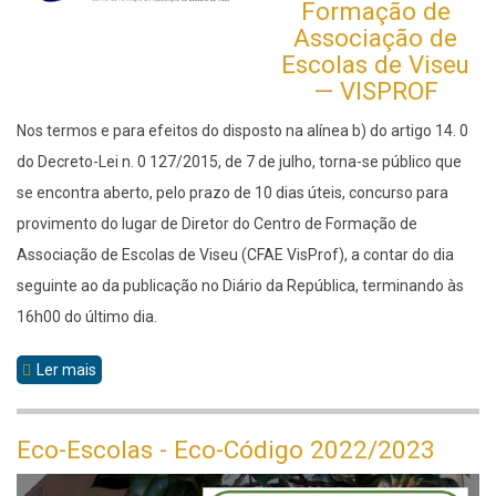
Formação de
Associação de
EscoIas de Viseu
— VISPROF
Nos termos e para efeitos do disposto na alínea b) do artigo 14. 0
do Decreto-Lei n. 0 127/2015, de 7 de julho, torna-se público que
se encontra aberto, pelo prazo de 10 dias úteis, concurso para
provimento do lugar de Diretor do Centro de Formação de
Associação de Escolas de Viseu (CFAE VisProf), a contar do dia
seguinte ao da publicação no Diário da República, terminando às
16h00 do último dia.
Ler mais
sobre
Aviso
(extrato)
Eco-Escolas - Eco-Código 2022/2023
n.º
13534/2023