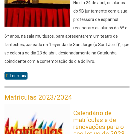
No dia 24 de abril, os alunos
do 9B juntamente com a sua
professora de espanhol
receberam os alunos do 5º e
6º anos, na sala multiusos, para apresentarem um teatro de
fantoches, baseado na “Leyenda de San Jorge (o Sant Jordi)”, que
se celebra no dia 23 de abril, designadamente na Catalunha,
coincidente com a comemoração do dia do livro.
Ler mais
sobre
Grupo
de
Matrículas 2023/2024
Espanhol
Calendário de
matrículas e de
renovações para o
ano letivo de 2023-