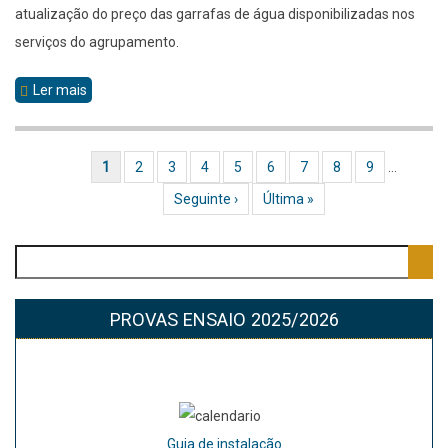
atualização do preço das garrafas de água disponibilizadas nos
serviços do agrupamento.
Ler mais
sobre
Volta
Página atual
1
Página
2
Página
3
Página
4
Página
5
Página
6
Página
7
Página
8
Página
9
…
Paginação
Próxima página
Seguinte ›
Última página
Última »
Pesquisar
PROVAS ENSAIO 2025/2026
Guia de instalação